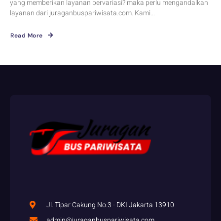
yang memberikan layanan bervariasi? maka perlu mengandalkan
layanan dari juraganbuspariwisata.com. Kami...
Read More
Jl. Tipar Cakung No.3 - DKI Jakarta 13910
admin@juraganbuspariwisata.com