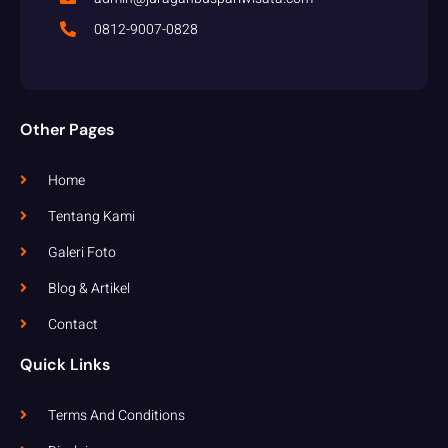
0812-9007-0828
Other Pages
Home
Tentang Kami
Galeri Foto
Blog & Artikel
Contact
Quick Links
Terms And Conditions