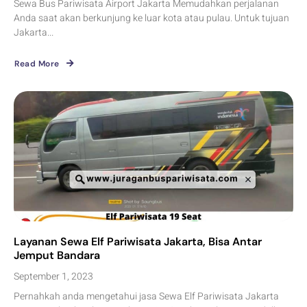
Sewa Bus Pariwisata Airport Jakarta Memudahkan perjalanan
Anda saat akan berkunjung ke luar kota atau pulau. Untuk tujuan
Jakarta...
Read More
Layanan Sewa Elf Pariwisata Jakarta, Bisa Antar
Jemput Bandara
September 1, 2023
Pernahkah anda mengetahui jasa Sewa Elf Pariwisata Jakarta