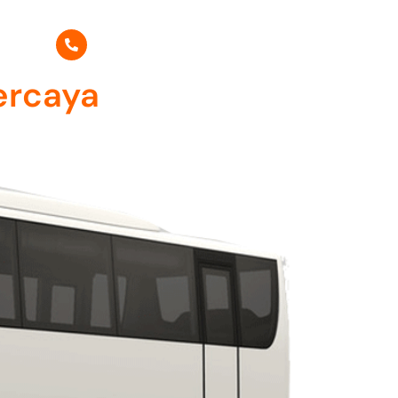
0812-9007-0828
ercaya