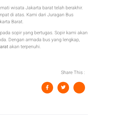
ti wisata Jakarta barat telah berakhir.
pat di atas. Kami dari Juragan Bus
arta Barat.
a pada sopir yang bertugas. Sopir kami akan
Anda. Dengan armada bus yang lengkap,
arat
akan terpenuhi.
Share This :