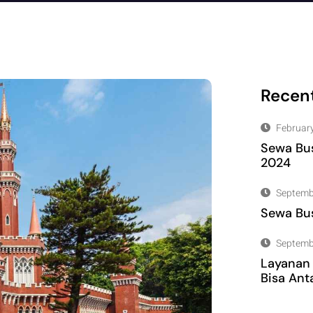
Recen
February
Sewa Bus
2024
Septemb
Sewa Bus
Septemb
Layanan 
Bisa Ant