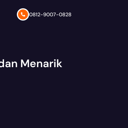
0812-9007-0828
 dan Menarik