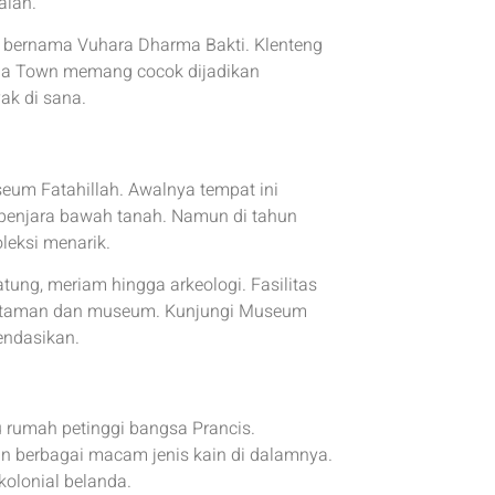
alan.
is bernama Vuhara Dharma Bakti. Klenteng
ina Town memang cocok dijadikan
ak di sana.
eum Fatahillah. Awalnya tempat ini
 penjara bawah tanah. Namun di tahun
leksi menarik.
tung, meriam hingga arkeologi. Fasilitas
in, taman dan museum. Kunjungi Museum
ndasikan.
u rumah petinggi bangsa Prancis.
n berbagai macam jenis kain di dalamnya.
kolonial belanda.