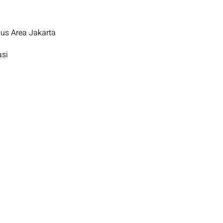
us Area Jakarta
asi