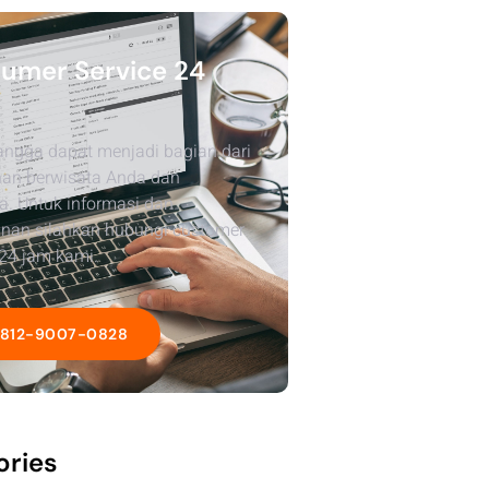
umer Service 24
ngga dapat menjadi bagian dari
nan berwisata Anda dan
a. Untuk informasi dan
nan silahkan hubungi customer
 24 jam kami.
812-9007-0828
ories