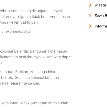
wisata
terbaik yang sering dikunjungi banyak
Sewa B
 dalamnya, dijamin tidak buat Anda bosan.
Anda ke tempat tujuan.
inform
 direkomendasikan :
kolonial Belanda. Bangunan kota masih
 keindahan arsitekturnya, wisatawan dapat
a.
kota tua. Bahkan, Anda juga bisa
berfoto. Suasana kolonial kota tua
lai sejarah tersendiri.
kota Intan. Meski jembatan Intan sudah