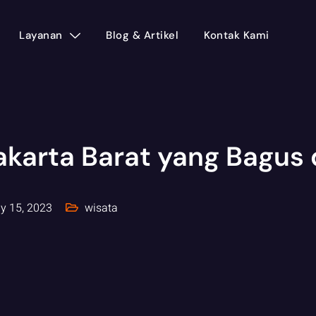
Layanan
Blog & Artikel
Kontak Kami
Jakarta Barat yang Bagus
y 15, 2023
wisata