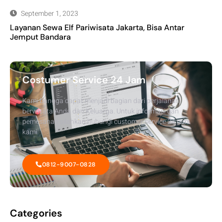
September 1, 2023
Layanan Sewa Elf Pariwisata Jakarta, Bisa Antar
Jemput Bandara
Costumer Service 24 Jam
Kami bangga dapat menjadi bagian dari perjalanan
berwisata Anda dan Keluarga. Untuk informasi dan
pemesanan silahkan hubungi customer service 24 jam
kami.
0812-9007-0828
Categories