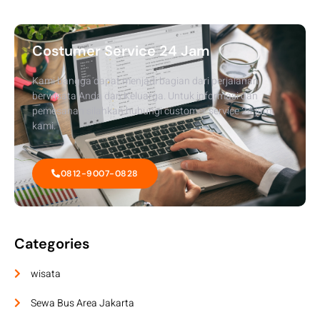
Costumer Service 24 Jam
Kami bangga dapat menjadi bagian dari perjalanan
berwisata Anda dan Keluarga. Untuk informasi dan
pemesanan silahkan hubungi customer service 24 jam
kami.
0812-9007-0828
Categories
wisata
Sewa Bus Area Jakarta