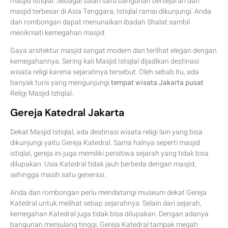
masjid Istiqlal. Sebagai salah satu bangunan bersejarah dan
masjid terbesar di Asia Tenggara, Istiqlal ramai dikunjungi. Anda
dan rombongan dapat menunaikan ibadah Shalat sambil
menikmati kemegahan masjid.
Gaya arsitektur masjid sangat modern dan terlihat elegan dengan
kemegahannya. Sering kali Masjid Istiqlal dijadikan destinasi
wisata religi karena sejarahnya tersebut. Oleh sebab itu, ada
banyak turis yang mengunjungi
tempat wisata Jakarta pusat
Religi Masjid Istiqlal.
Gereja Katedral Jakarta
Dekat Masjid Istiqlal, ada destinasi wisata religi lain yang bisa
dikunjungi yaitu Gereja Katedral. Sama halnya seperti masjid
istiqlal, gereja ini juga memiliki peristiwa sejarah yang tidak bisa
dilupakan. Usia Katedral tidak jauh berbeda dengan masjid,
sehingga masih satu generasi.
Anda dan rombongan perlu mendatangi museum dekat Gereja
Katedral untuk melihat setiap sejarahnya. Selain dari sejarah,
kemegahan Katedral juga tidak bisa dilupakan. Dengan adanya
bangunan menjulang tinggi, Gereja Katedral tampak megah