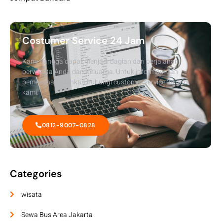
Costumer Service 24 Jam
Kami bangga dapat menjadi bagian dari perjalanan
berwisata Anda dan Keluarga. Untuk informasi dan
pemesanan silahkan hubungi customer service 24 jam
kami.
0812-9007-0828
Categories
wisata
Sewa Bus Area Jakarta